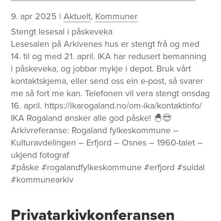
9. apr 2025
|
Aktuelt
,
Kommuner
Stengt lesesal i påskeveka
Lesesalen på Arkivenes hus er stengt frå og med
14. til og med 21. april. IKA har redusert bemanning
i påskeveka, og jobbar mykje i depot. Bruk vårt
kontaktskjema, eller send oss ein e-post, så svarer
me så fort me kan. Telefonen vil vera stengt onsdag
16. april. https://ikarogaland.no/om-ika/kontaktinfo/
IKA Rogaland ønsker alle god påske! 🐣😎
Arkivreferanse: Rogaland fylkeskommune –
Kulturavdelingen – Erfjord – Osnes – 1960-talet –
ukjend fotograf
#påske #rogalandfylkeskommune #erfjord #suldal
#kommunearkiv
Privatarkivkonferansen