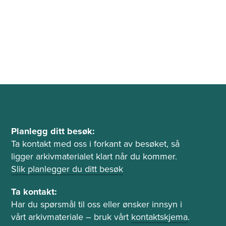
P
Planlegg ditt besøk:
l
Ta kontakt med oss i forkant av besøket, så
ligger arkivmaterialet klart når du kommer.
a
Slik planlegger du ditt besøk
n
l
Ta kontakt:
e
Har du spørsmål til oss eller ønsker innsyn i
g
vårt arkivmateriale – bruk vårt
kontaktskjema
.
g