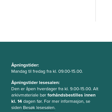
Å
Åpningstider:
p
Mandag til fredag fra kl. 09.00-15.00.
n
Åpningstider lesesalen:
i
Den er åpen hverdager fra kl. 9.00-15.00. Alt
n
arkivmateriale bør
forhåndsbestilles innen
g
kl. 14
dagen før. For mer informasjon, se
s
siden
Besøk lesesalen
.
t