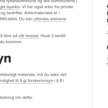
galand fylkeskommune og alle kommunene i
get byarkiv
. Vi har også arkiv fra private
og bedrifter. Arkivmaterialet er i
1990-tallet. Du kan
utforske arkivene
få låne på
vår lesesal.
Husk å bestill
ør du kommer.
yn
etsbelagt materiale, må du søke det
dighet til å gi forskerinnsyn
i § 8 i
ledning om dette.