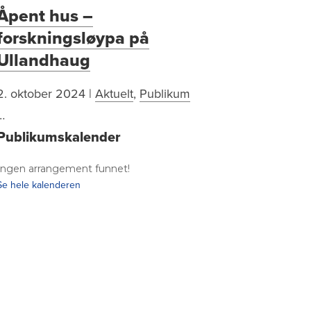
Åpent hus –
forskningsløypa på
Ullandhaug
2. oktober 2024
|
Aktuelt
,
Publikum
…
Publikumskalender
Ingen arrangement funnet!
Se hele kalenderen