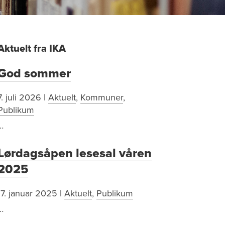
Sidestolpe
Aktuelt fra IKA
God sommer
7. juli 2026
|
Aktuelt
,
Kommuner
,
Publikum
…
Lørdagsåpen lesesal våren
2025
17. januar 2025
|
Aktuelt
,
Publikum
…