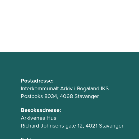
B
u
A
Postadresse:
d
Interkommunalt Arkiv i Rogaland IKS
n
Postboks 8034, 4068 Stavanger
r
n
e
t
Besøksadresse:
s
e
Arkivenes Hus
s
k
Richard Johnsens gate 12, 4021 Stavanger
e
s
o