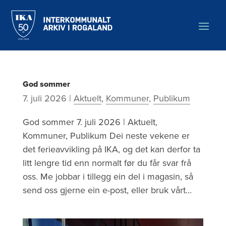
Hopp
til
hovedinnholdet
Aktuelt
God
Kategori:
sommer
God sommer
Kommuner
7. juli 2026
|
Aktuelt
,
Kommuner
,
Publikum
God sommer 7. juli 2026 | Aktuelt,
Kommuner, Publikum Dei neste vekene er
det ferieavvikling på IKA, og det kan derfor ta
litt lengre tid enn normalt før du får svar frå
oss. Me jobbar i tillegg ein del i magasin, så
send oss gjerne ein e-post, eller bruk vårt...