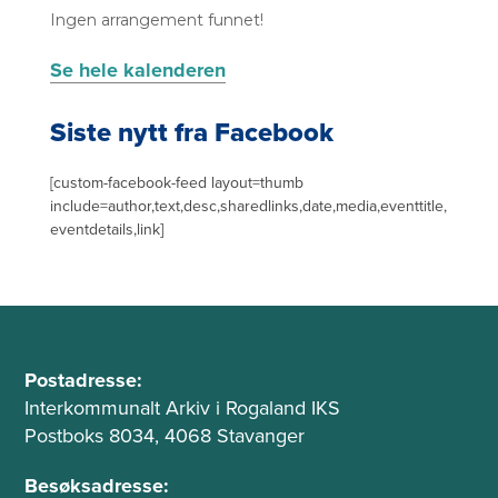
o
Ingen arrangement funnet!
l
Se hele kalenderen
p
e
Siste nytt fra Facebook
[custom-facebook-feed layout=thumb
include=author,text,desc,sharedlinks,date,media,eventtitle,
eventdetails,link]
B
A
u
Postadresse:
d
Interkommunalt Arkiv i Rogaland IKS
n
r
Postboks 8034, 4068 Stavanger
n
e
t
s
Besøksadresse: