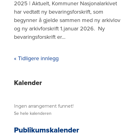
2025 | Aktuelt, Kommuner ​Nasjonalarkivet
har vedtatt ny bevaringsforskrift, som
begynner å gjelde sammen med ny arkivlov
og ny arkivforskrift 1.januar 2026. Ny
bevaringsforskrift er...
« Tidligere innlegg
S
Kalender
i
d
Ingen arrangement funnet!
e
Se hele kalenderen
s
Publikumskalender
t