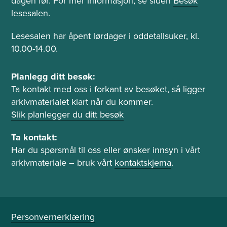
dagen før. For mer informasjon, se siden
Besøk
t
lesesalen
.
i
d
Lesesalen har åpent lørdager i oddetallsuker, kl.
e
10.00-14.00.
r
o
P
Planlegg ditt besøk:
g
l
Ta kontakt med oss i forkant av besøket, så ligger
l
a
arkivmaterialet klart når du kommer.
e
n
Slik planlegger du ditt besøk
s
l
e
e
Ta kontakt:
s
g
Har du spørsmål til oss eller ønsker innsyn i vårt
a
g
arkivmateriale – bruk vårt
kontaktskjema
.
l
b
e
s
ø
Personvernerklæring
k