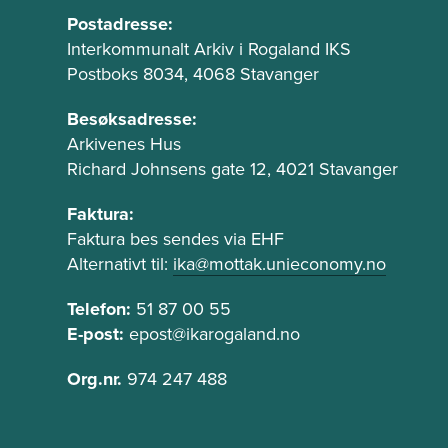
u
A
Postadresse:
d
Interkommunalt Arkiv i Rogaland IKS
n
Postboks 8034, 4068 Stavanger
r
n
e
t
Besøksadresse:
s
e
Arkivenes Hus
s
k
Richard Johnsens gate 12, 4021 Stavanger
e
s
o
Faktura:
t
g
Faktura bes sendes via EHF
f
t
Alternativt til:
ika@mottak.unieconomy.no
e
e
l
l
Telefon:
51 87 00 55
t
E-post:
epost@ikarogaland.no
e
f
Org.nr.
974 247 488
o
n