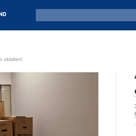
Search
 utdatert.