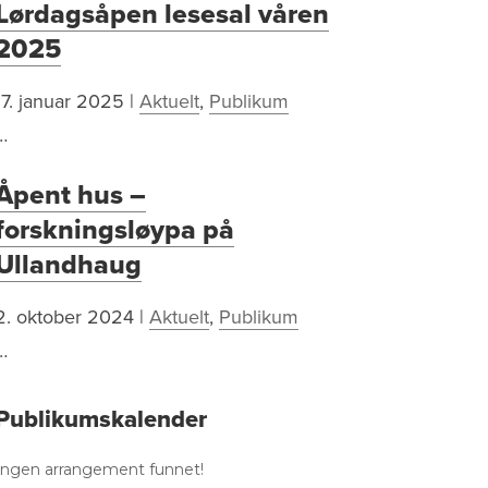
Lørdagsåpen lesesal våren
2025
17. januar 2025
|
Aktuelt
,
Publikum
…
Åpent hus –
forskningsløypa på
Ullandhaug
2. oktober 2024
|
Aktuelt
,
Publikum
…
Publikumskalender
Ingen arrangement funnet!