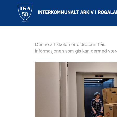
Hopp
til
hovedinnholdet
Denne artikkelen er eldre enn 1 år.
Informasjonen som gis kan dermed være