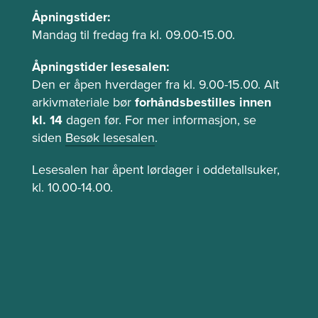
Å
Åpningstider:
p
Mandag til fredag fra kl. 09.00-15.00.
n
Åpningstider lesesalen:
i
Den er åpen hverdager fra kl. 9.00-15.00. Alt
n
arkivmateriale bør
forhåndsbestilles innen
g
kl. 14
dagen før. For mer informasjon, se
s
siden
Besøk lesesalen
.
t
i
Lesesalen har åpent lørdager i oddetallsuker,
d
kl. 10.00-14.00.
e
r
o
g
l
e
s