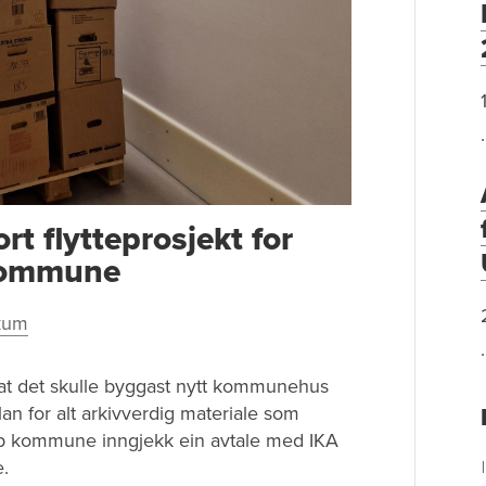
ort flytteprosjekt for
 kommune
kum
 at det skulle byggast nytt kommunehus
an for alt arkivverdig materiale som
p kommune inngjekk ein avtale med IKA
e.