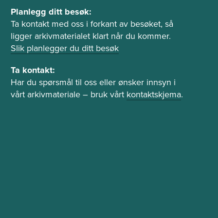
P
Planlegg ditt besøk:
l
Ta kontakt med oss i forkant av besøket, så
ligger arkivmaterialet klart når du kommer.
a
Slik planlegger du ditt besøk
n
l
Ta kontakt:
e
Har du spørsmål til oss eller ønsker innsyn i
g
vårt arkivmateriale – bruk vårt
kontaktskjema
.
g
b
e
s
ø
k
o
g
t
a