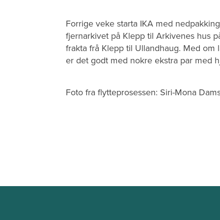
Forrige veke starta IKA med nedpakking a
fjernarkivet på Klepp til Arkivenes hus p
frakta frå Klepp til Ullandhaug. Med om 
er det godt med nokre ekstra par med h
Foto fra flytteprosessen: Siri-Mona Dam
B