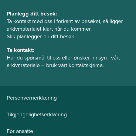
r
o
P
Planlegg ditt besøk:
g
l
Ta kontakt med oss i forkant av besøket, så ligger
l
a
arkivmaterialet klart når du kommer.
e
n
Slik planlegger du ditt besøk
s
l
e
e
Ta kontakt:
s
g
Har du spørsmål til oss eller ønsker innsyn i vårt
a
g
arkivmateriale – bruk vårt
kontaktskjema
.
l
b
e
s
ø
Personvernerklæring
k
o
Tilgjengelighetserklæring
g
t
a
For ansatte