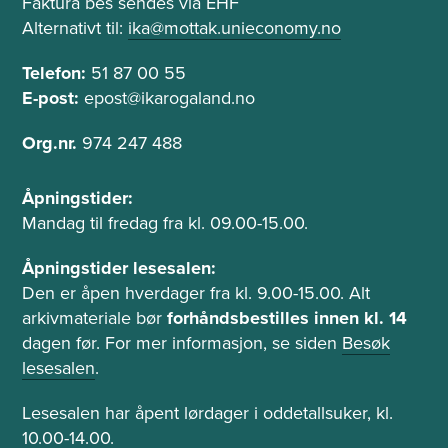
t
Faktura bes sendes via EHF
t
e
Alternativt til:
ika@mottak.unieconomy.no
f
l
e
Telefon:
51 87 00 55
e
l
f
E-post:
epost@ikarogaland.no
o
t
Org.nr.
974 247 488
n
Å
Åpningstider:
p
Mandag til fredag fra kl. 09.00-15.00.
n
i
Åpningstider lesesalen:
n
Den er åpen hverdager fra kl. 9.00-15.00. Alt
g
arkivmateriale bør
forhåndsbestilles innen kl. 14
s
dagen før. For mer informasjon, se siden
Besøk
t
lesesalen
.
i
d
Lesesalen har åpent lørdager i oddetallsuker, kl.
e
10.00-14.00.