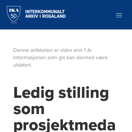
Hopp
til
hovedinnholdet
Denne artikkelen er eldre enn 1 år.
Informasjonen som gis kan dermed være
utdatert.
Ledig stilling
som
prosjektmeda