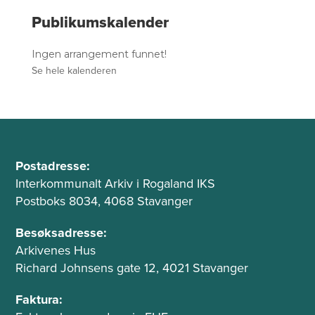
Publikumskalender
Ingen arrangement funnet!
Se hele kalenderen
B
A
u
Postadresse:
d
Interkommunalt Arkiv i Rogaland IKS
n
r
Postboks 8034, 4068 Stavanger
n
e
t
s
Besøksadresse:
s
Arkivenes Hus
e
e
Richard Johnsens gate 12, 4021 Stavanger
k
o
s
g
Faktura: