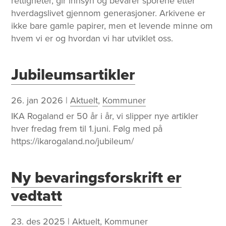
rettigheter, gir innsyn og bevarer sporene etter
hverdagslivet gjennom generasjoner. Arkivene er
ikke bare gamle papirer, men et levende minne om
hvem vi er og hvordan vi har utviklet oss.
Jubileumsartikler
26. jan 2026
|
Aktuelt
,
Kommuner
IKA Rogaland er 50 år i år, vi slipper nye artikler
hver fredag frem til 1.juni. Følg med på
https://ikarogaland.no/jubileum/
Ny bevaringsforskrift er
vedtatt
23. des 2025
|
Aktuelt
,
Kommuner