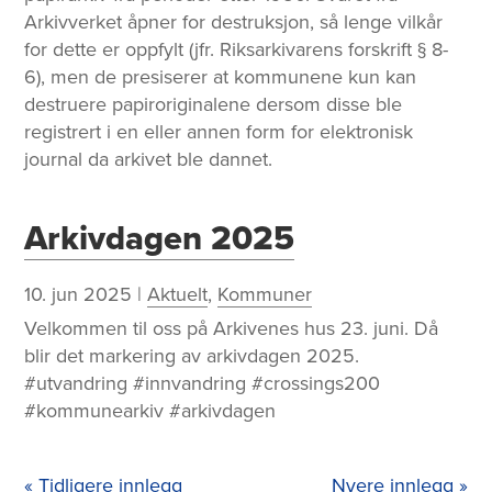
Arkivverket åpner for destruksjon, så lenge vilkår
for dette er oppfylt (jfr. Riksarkivarens forskrift § 8-
6), men de presiserer at kommunene kun kan
destruere papiroriginalene dersom disse ble
registrert i en eller annen form for elektronisk
journal da arkivet ble dannet.
Arkivdagen 2025
10. jun 2025
|
Aktuelt
,
Kommuner
Velkommen til oss på Arkivenes hus 23. juni. Då
blir det markering av arkivdagen 2025.
#utvandring #innvandring #crossings200
#kommunearkiv #arkivdagen
« Tidligere innlegg
Nyere innlegg »