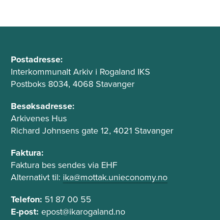
B
A
u
Postadresse:
d
Interkommunalt Arkiv i Rogaland IKS
n
r
Postboks 8034, 4068 Stavanger
n
e
t
s
Besøksadresse:
s
Arkivenes Hus
e
e
Richard Johnsens gate 12, 4021 Stavanger
k
o
s
g
Faktura:
t
Faktura bes sendes via EHF
t
e
Alternativt til:
ika@mottak.unieconomy.no
f
l
e
Telefon:
51 87 00 55
e
l
f
E-post:
epost@ikarogaland.no