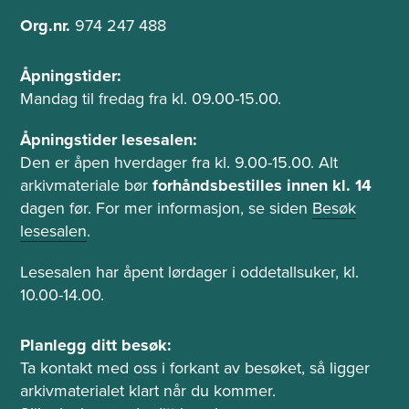
o
t
Org.nr.
974 247 488
n
Å
Åpningstider:
p
Mandag til fredag fra kl. 09.00-15.00.
n
i
Åpningstider lesesalen:
n
Den er åpen hverdager fra kl. 9.00-15.00. Alt
g
arkivmateriale bør
forhåndsbestilles innen kl. 14
s
dagen før. For mer informasjon, se siden
Besøk
t
lesesalen
.
i
d
Lesesalen har åpent lørdager i oddetallsuker, kl.
e
10.00-14.00.
r
o
P
Planlegg ditt besøk:
g
l
Ta kontakt med oss i forkant av besøket, så ligger
l
a
arkivmaterialet klart når du kommer.
e