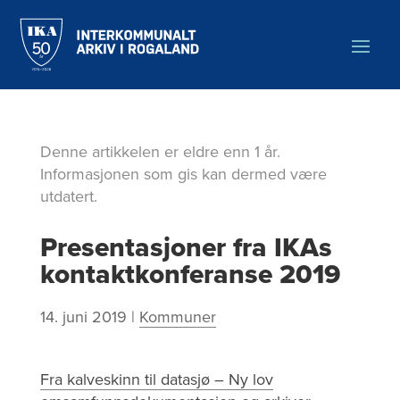
Hopp
til
hovedinnholdet
Denne artikkelen er eldre enn 1 år.
Informasjonen som gis kan dermed være
utdatert.
Presentasjoner fra IKAs
kontaktkonferanse 2019
14. juni 2019
|
Kommuner
Fra kalveskinn til datasjø – Ny lov