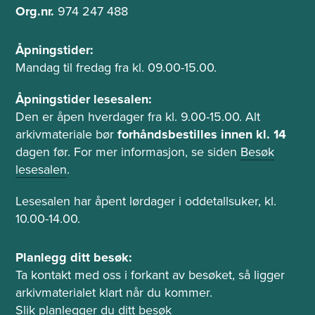
t
Org.nr.
974 247 488
n
Å
Åpningstider:
p
Mandag til fredag fra kl. 09.00-15.00.
n
i
Åpningstider lesesalen:
n
Den er åpen hverdager fra kl. 9.00-15.00. Alt
g
arkivmateriale bør
forhåndsbestilles innen kl. 14
s
dagen før. For mer informasjon, se siden
Besøk
t
lesesalen
.
i
d
Lesesalen har åpent lørdager i oddetallsuker, kl.
e
10.00-14.00.
r
o
P
Planlegg ditt besøk:
g
l
Ta kontakt med oss i forkant av besøket, så ligger
l
a
arkivmaterialet klart når du kommer.
e
n
Slik planlegger du ditt besøk