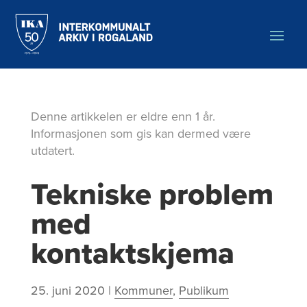
Hopp
til
hovedinnholdet
Denne artikkelen er eldre enn 1 år.
Informasjonen som gis kan dermed være
utdatert.
Tekniske problem
med
kontaktskjema
25. juni 2020
|
Kommuner
,
Publikum