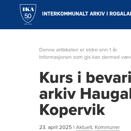
Hopp
til
hovedinnholdet
Denne artikkelen er eldre enn 1 år.
Informasjonen som gis kan dermed være
Kurs i bevar
arkiv Hauga
Kopervik
23. april 2025
|
Aktuelt
,
Kommuner