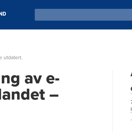
Search
 utdatert.
ing av e-
landet –