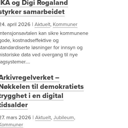
IKA og Digi Rogaland
styrker samarbeidet
24. april 2026
|
Aktuelt
,
Kommuner
Intensjonsavtalen kan sikre kommunene
gode, kostnadseffektive og
standardiserte løsninger for innsyn og
historiske data ved overgang til nye
fagsystemer.…
Arkivregelverket –
Nøkkelen til demokratiets
trygghet i en digital
tidsalder
27. mars 2026
|
Aktuelt
,
Jubileum
,
Kommuner