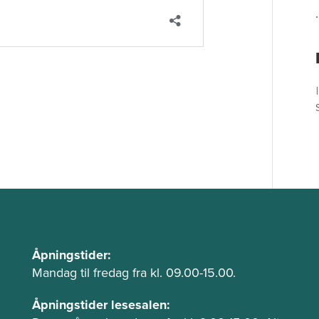
Å
Åpningstider:
p
Mandag til fredag fra kl. 09.00-15.00.
n
Åpningstider lesesalen:
i