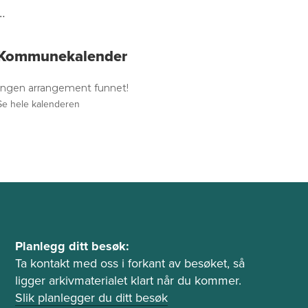
…
Kommunekalender
Ingen arrangement funnet!
Se hele kalenderen
P
Planlegg ditt besøk:
l
Ta kontakt med oss i forkant av besøket, så
ligger arkivmaterialet klart når du kommer.
a
Slik planlegger du ditt besøk
n