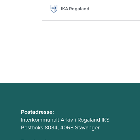
B
u
A
Postadresse:
d
Interkommunalt Arkiv i Rogaland IKS
n
Postboks 8034, 4068 Stavanger
r
n
e
t