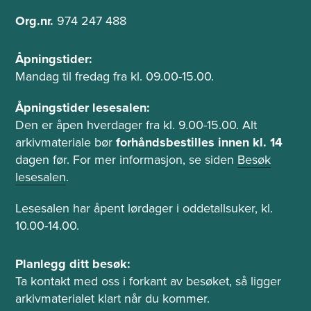
o
t
Org.nr.
974 247 488
n
Å
Åpningstider:
p
Mandag til fredag fra kl. 09.00-15.00.
n
i
Åpningstider lesesalen:
n
Den er åpen hverdager fra kl. 9.00-15.00. Alt
g
arkivmateriale bør
forhåndsbestilles innen kl. 14
s
dagen før. For mer informasjon, se siden
Besøk
t
lesesalen
.
i
d
Lesesalen har åpent lørdager i oddetallsuker, kl.
e
10.00-14.00.
r
o
P
Planlegg ditt besøk:
g
l
Ta kontakt med oss i forkant av besøket, så ligger
l
a
arkivmaterialet klart når du kommer.
e