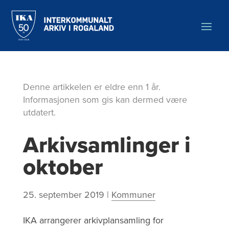
Hopp
til
hovedinnholdet
Denne artikkelen er eldre enn 1 år.
Informasjonen som gis kan dermed være
utdatert.
Arkivsamlinger i
oktober
25. september 2019
|
Kommuner
IKA arrangerer arkivplansamling for