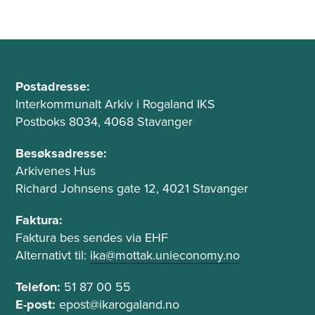
B
A
u
Postadresse:
d
Interkommunalt Arkiv i Rogaland IKS
n
r
Postboks 8034, 4068 Stavanger
n
e
t
s
Besøksadresse:
s
Arkivenes Hus
e
e
Richard Johnsens gate 12, 4021 Stavanger
k
o
s
g
Faktura:
t
Faktura bes sendes via EHF
t
e
Alternativt til:
ika@mottak.unieconomy.no
f
l
e
Telefon:
51 87 00 55
e
l
f
E-post:
epost@ikarogaland.no