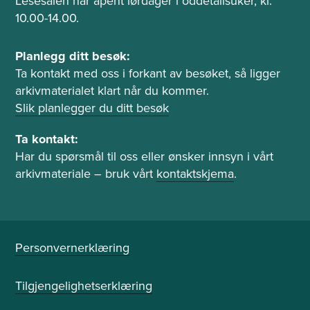
d
Lesesalen har åpent lørdager i oddetallsuker, kl.
e
10.00-14.00.
r
o
P
Planlegg ditt besøk:
g
l
Ta kontakt med oss i forkant av besøket, så ligger
l
a
arkivmaterialet klart når du kommer.
e
n
Slik planlegger du ditt besøk
s
l
e
e
Ta kontakt:
s
g
Har du spørsmål til oss eller ønsker innsyn i vårt
a
g
arkivmateriale – bruk vårt
kontaktskjema
.
l
b
e
s
ø
Personvernerklæring
k
o
Tilgjengelighetserklæring
g
t