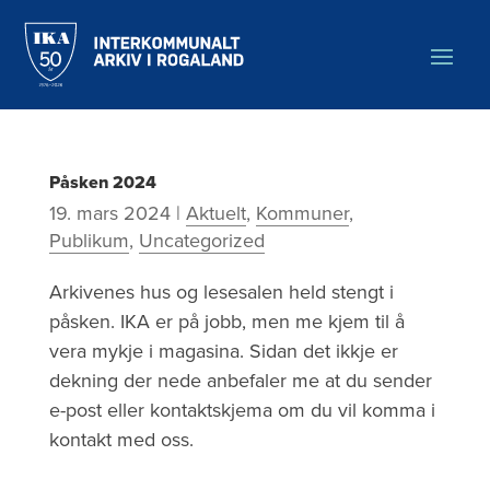
Hopp
til
hovedinnholdet
Aktuelt
Påsken
Kategori:
2024
Påsken 2024
Uncategorized
19. mars 2024
|
Aktuelt
,
Kommuner
,
Publikum
,
Uncategorized
Arkivenes hus og lesesalen held stengt i
påsken. IKA er på jobb, men me kjem til å
vera mykje i magasina. Sidan det ikkje er
dekning der nede anbefaler me at du sender
e-post eller kontaktskjema om du vil komma i
kontakt med oss.