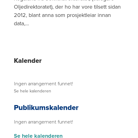
Oljedirektoratet), der ho har vore tilsett sidan
2012, blant anna som prosjektleiar innan
data,...
S
Kalender
i
d
Ingen arrangement funnet!
e
Se hele kalenderen
s
Publikumskalender
t
o
Ingen arrangement funnet!
l
Se hele kalenderen
p