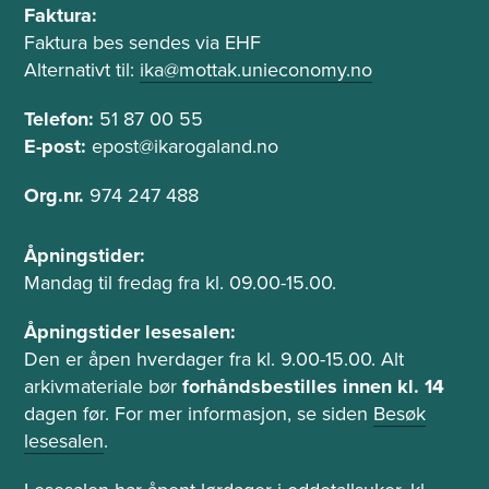
s
g
Faktura:
t
Faktura bes sendes via EHF
t
e
Alternativt til:
ika@mottak.unieconomy.no
f
l
e
Telefon:
51 87 00 55
e
l
f
E-post:
epost@ikarogaland.no
o
t
Org.nr.
974 247 488
n
Å
Åpningstider:
p
Mandag til fredag fra kl. 09.00-15.00.
n
i
Åpningstider lesesalen:
n
Den er åpen hverdager fra kl. 9.00-15.00. Alt
g
arkivmateriale bør
forhåndsbestilles innen kl. 14
s
dagen før. For mer informasjon, se siden
Besøk
t
lesesalen
.
i