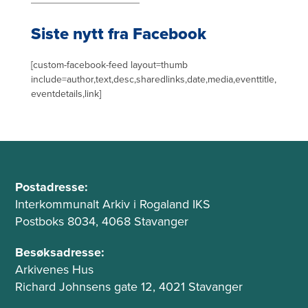
e
Siste nytt fra Facebook
[custom-facebook-feed layout=thumb
include=author,text,desc,sharedlinks,date,media,eventtitle,
eventdetails,link]
B
A
u
Postadresse:
d
Interkommunalt Arkiv i Rogaland IKS
n
r
Postboks 8034, 4068 Stavanger
n
e
t
s
Besøksadresse:
s
Arkivenes Hus
e
e
Richard Johnsens gate 12, 4021 Stavanger
k
o