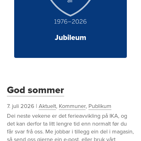
Jubileum
N
God sommer
y
7. juli 2026
|
Aktuelt
,
Kommuner
,
Publikum
h
Dei neste vekene er det ferieavvikling på IKA, og
e
det kan derfor ta litt lengre tid enn normalt før du
t
får svar frå oss. Me jobbar i tillegg ein del i magasin,
e
så send oss gjerne ein e-post, eller bruk vårt