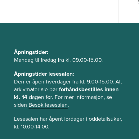
Å
Åpningstider:
p
Mandag til fredag fra kl. 09.00-15.00.
n
Åpningstider lesesalen:
i
Den er åpen hverdager fra kl. 9.00-15.00. Alt
n
arkivmateriale bør
forhåndsbestilles innen
g
kl. 14
dagen før. For mer informasjon, se
s
siden
Besøk lesesalen
.
t
i
Lesesalen har åpent lørdager i oddetallsuker,
d
kl. 10.00-14.00.
e