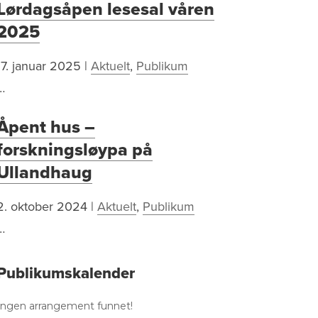
Lørdagsåpen lesesal våren
2025
17. januar 2025
|
Aktuelt
,
Publikum
…
Åpent hus –
forskningsløypa på
Ullandhaug
2. oktober 2024
|
Aktuelt
,
Publikum
…
Publikumskalender
Ingen arrangement funnet!