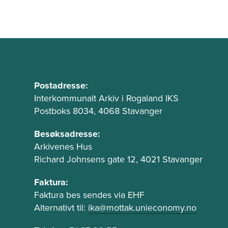
B
u
A
Postadresse:
d
Interkommunalt Arkiv i Rogaland IKS
n
Postboks 8034, 4068 Stavanger
r
n
e
t
Besøksadresse:
s
e
Arkivenes Hus
s
k
Richard Johnsens gate 12, 4021 Stavanger
e
s
o
Faktura:
t
g
Faktura bes sendes via EHF
f
t
Alternativt til:
ika@mottak.unieconomy.no
e
e