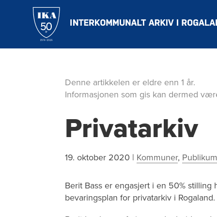
Hopp
til
hovedinnholdet
Denne artikkelen er eldre enn 1 år.
Informasjonen som gis kan dermed være
Privatarkiv
19. oktober 2020
|
Kommuner
,
Publiku
Berit Bass er engasjert i en 50% stillin
bevaringsplan for privatarkiv i Rogaland.