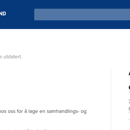
Search
 utdatert.
m
g hos oss for å lage en samhandlings- og