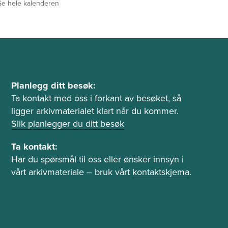
Se hele kalenderen
P
Planlegg ditt besøk:
l
Ta kontakt med oss i forkant av besøket, så
ligger arkivmaterialet klart når du kommer.
a
Slik planlegger du ditt besøk
n
l
Ta kontakt:
e
Har du spørsmål til oss eller ønsker innsyn i
g
vårt arkivmateriale – bruk vårt
kontaktskjema
.
g
b
e
s