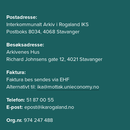
B
A
u
Postadresse:
d
Interkommunalt Arkiv i Rogaland IKS
n
r
Postboks 8034, 4068 Stavanger
n
e
t
s
Besøksadresse:
s
Arkivenes Hus
e
e
Richard Johnsens gate 12, 4021 Stavanger
k
o
s
g
Faktura:
t
Faktura bes sendes via EHF
t
e
Alternativt til:
ika@mottak.unieconomy.no
f
l
e
Telefon:
51 87 00 55
e
l
f
E-post:
epost@ikarogaland.no
o
t
Org.nr.
974 247 488
n