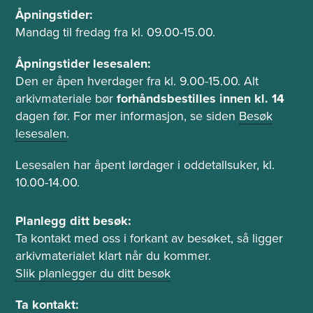
Å
Åpningstider:
p
Mandag til fredag fra kl. 09.00-15.00.
n
i
Åpningstider lesesalen:
n
Den er åpen hverdager fra kl. 9.00-15.00. Alt
g
arkivmateriale bør
forhåndsbestilles innen kl. 14
s
dagen før. For mer informasjon, se siden
Besøk
t
lesesalen
.
i
d
Lesesalen har åpent lørdager i oddetallsuker, kl.
e
10.00-14.00.
r
o
P
Planlegg ditt besøk:
g
l
Ta kontakt med oss i forkant av besøket, så ligger
l
a
arkivmaterialet klart når du kommer.
e
n
Slik planlegger du ditt besøk
s
l
e
e
Ta kontakt: