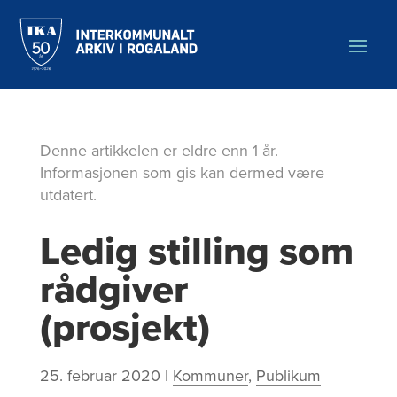
Hopp
til
hovedinnholdet
Denne artikkelen er eldre enn 1 år.
Informasjonen som gis kan dermed være
utdatert.
Ledig stilling som
rådgiver
(prosjekt)
25. februar 2020
|
Kommuner
,
Publikum