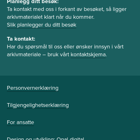
P
Planlegg ditt besøk:
g
l
Ta kontakt med oss i forkant av besøket, så ligger
l
a
arkivmaterialet klart når du kommer.
e
n
Slik planlegger du ditt besøk
s
l
e
e
Ta kontakt:
s
g
Har du spørsmål til oss eller ønsker innsyn i vårt
a
g
arkivmateriale – bruk vårt
kontaktskjema
.
l
b
e
s
ø
Personvernerklæring
k
o
Tilgjengelighetserklæring
g
t
a
For ansatte
k
o
Design og utvikling:
Opal digital