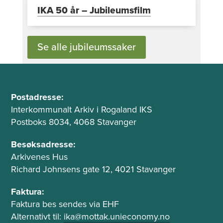
IKA 50 år – Jubileumsfilm
Se alle jubileumssaker
B
A
u
Postadresse:
d
Interkommunalt Arkiv i Rogaland IKS
n
r
Postboks 8034, 4068 Stavanger
n
e
t
s
Besøksadresse:
s
Arkivenes Hus
e
e
Richard Johnsens gate 12, 4021 Stavanger
k
o
s
g
Faktura:
t
Faktura bes sendes via EHF
t
e
Alternativt til:
ika@mottak.unieconomy.no
f