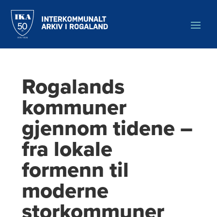
Hopp
til
hovedinnholdet
Rogalands
kommuner
gjennom tidene –
fra lokale
formenn til
moderne
storkommuner