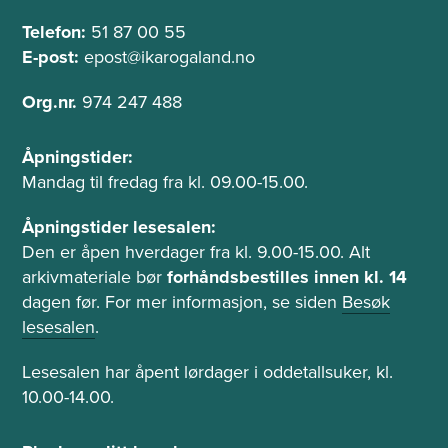
l
e
Telefon:
51 87 00 55
e
l
f
E-post:
epost@ikarogaland.no
o
t
Org.nr.
974 247 488
n
Å
Åpningstider:
p
Mandag til fredag fra kl. 09.00-15.00.
n
i
Åpningstider lesesalen:
n
Den er åpen hverdager fra kl. 9.00-15.00. Alt
g
arkivmateriale bør
forhåndsbestilles innen kl. 14
s
dagen før. For mer informasjon, se siden
Besøk
t
lesesalen
.
i
d
Lesesalen har åpent lørdager i oddetallsuker, kl.
e
10.00-14.00.
r
o